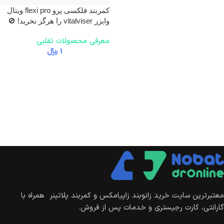
کمربند فلکسی پرو flexi pro ویتال
وایزر vitalviser را هرگز نخرید! 🚫
معرفی محصولات تقلبی
1
﷼
معتبرترین سایت خرید زانوبند زاپیامکس و کمربند پلاتینر همراه با
گارانتی، کارت رجیستری و خدمات پس از فروش.