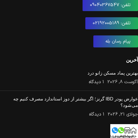
تلفن: 09040367547
تلفن: 02192005189
پیام رسان بله
آخرین
بهترین پماد مسکن زانو درد
آگوست 8, 2026
۱ دیدگاه
عوارض پودر IBD گرنز؛ اگر بیشتر از دوز استاندارد مصرف کنیم چه
می‌شود؟
جولای 21, 2026
۱ دیدگاه
محصولات ما
خانه
فروشگاه
واحد فروش
واحد مشاوره