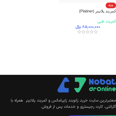
ویژه
کمربند پلاتینر (Platiner)
کمربند طبی
85,000,000
﷼
معتبرترین سایت خرید زانوبند زاپیامکس و کمربند پلاتینر همراه با
گارانتی، کارت رجیستری و خدمات پس از فروش.