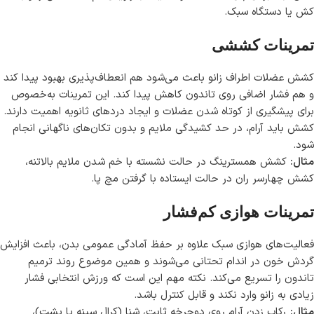
کش یا دستگاه سبک.
تمرینات کششی
کشش عضلات اطراف زانو باعث می‌شود هم انعطاف‌پذیری بهبود پیدا کند
و هم فشار اضافی روی تاندون کاهش پیدا کند. این تمرینات به‌خصوص
برای پیشگیری از کوتاه شدن عضلات و ایجاد دردهای ثانویه اهمیت دارند.
کشش باید آرام، در حد کشیدگی ملایم و بدون تکان‌های ناگهانی انجام
شود.
مثال:
کشش همسترینگ در حالت نشسته با خم شدن ملایم بالاتنه،
کشش چهارسر ران در حالت ایستاده با گرفتن مچ پا.
تمرینات هوازی کم‌فشار
فعالیت‌های هوازی سبک علاوه بر حفظ آمادگی عمومی بدن، باعث افزایش
گردش خون در اندام تحتانی می‌شوند و همین موضوع روند ترمیم
تاندون را تسریع می‌کند. نکته مهم این است که ورزش انتخابی فشار
زیادی به زانو وارد نکند و قابل کنترل باشد.
مثال:
رکاب زدن آرام روی دوچرخه ثابت، شنا (کرال سینه یا پشت)،