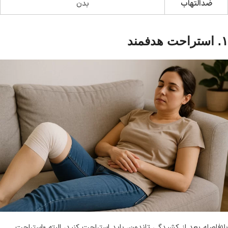
ضدالتهاب
بدن
۱. استراحت هدفمند
بلافاصله بعد از کشیدگی تاندون، باید استراحت کنید، البته «استراحت