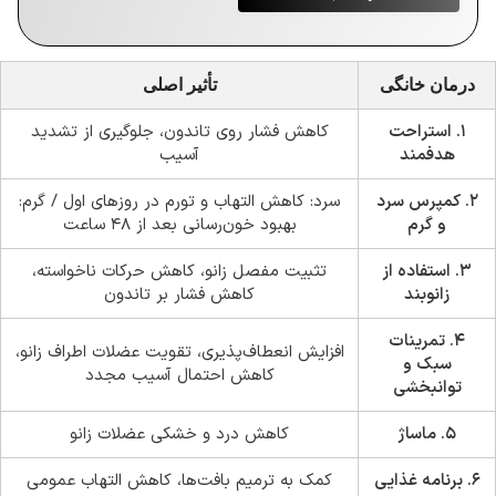
درمان خانگی
تأثیر اصلی
۱. استراحت
کاهش فشار روی تاندون، جلوگیری از تشدید
هدفمند
آسیب
۲. کمپرس سرد
سرد: کاهش التهاب و تورم در روزهای اول / گرم:
و گرم
بهبود خون‌رسانی بعد از ۴۸ ساعت
۳. استفاده از
تثبیت مفصل زانو، کاهش حرکات ناخواسته،
زانوبند
کاهش فشار بر تاندون
۴. تمرینات
افزایش انعطاف‌پذیری، تقویت عضلات اطراف زانو،
سبک و
کاهش احتمال آسیب مجدد
توانبخشی
۵. ماساژ
کاهش درد و خشکی عضلات زانو
۶. برنامه غذایی
کمک به ترمیم بافت‌ها، کاهش التهاب عمومی