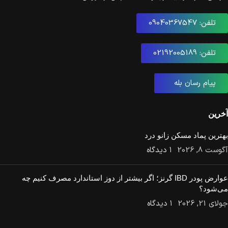
تلفن: 09040367547
تلفن: 02192005189
پیام رسان بله
آخرین
بهترین پماد مسکن زانو درد
آگوست 8, 2026
۱ دیدگاه
عوارض پودر IBD گرنز؛ اگر بیشتر از دوز استاندارد مصرف کنیم چه
می‌شود؟
جولای 21, 2026
۱ دیدگاه