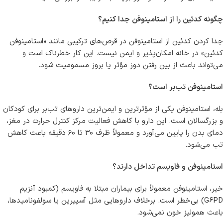
چگونه کدئین را از استامینوفن جدا کنیم؟
جدا کردن کدئین از استامینوفن در قرص‌های ترکیبی مانند «استامینوفن
کدئین» در خانه امکان‌پذیر و ایمن نیست. این کار خطرناک است و
می‌تواند باعث از بین رفتن دوز مؤثر یا بروز مسمومیت شود.
استامینوفن تب‌بر است؟
بله، استامینوفن یکی از مؤثرترین و ایمن‌ترین داروهای تب‌بر برای کودکان
و بزرگسالان است. این دارو با کاهش فعالیت مرکز کنترل حرارت در مغز،
دمای بدن را پایین می‌آورد و معمولاً ظرف ۳۰ تا ۶۰ دقیقه باعث کاهش
تب می‌شود.
استامینوفن و فاویسم تداخل دارند؟
خیر، استامینوفن معمولاً برای بیماران مبتلا به فاویسم (کمبود آنزیم
G6PD) بی‌خطر است. برخلاف داروهایی مثل آسپیرین یا سولفونامیدها،
باعث همولیز خون نمی‌شود.