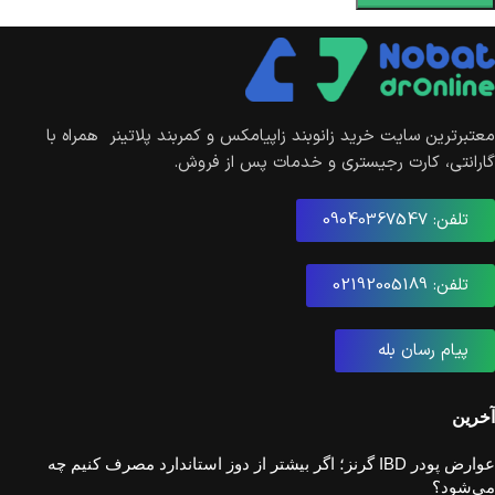
معتبرترین سایت خرید زانوبند زاپیامکس و کمربند پلاتینر همراه با
گارانتی، کارت رجیستری و خدمات پس از فروش.
تلفن: 09040367547
تلفن: 02192005189
پیام رسان بله
آخرین
عوارض پودر IBD گرنز؛ اگر بیشتر از دوز استاندارد مصرف کنیم چه
می‌شود؟