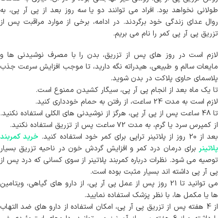
طولانی نخواهد بود. افراد می توانند دو یا سه روز بعد از پی آر پی، به
روال عدای زندگی خود برگردند. در ادامه، برخی از موارد مراقبت پس از
تزریق پی آر پی کمر را نام می بریم.
لازم است در روز های پس از تزریق، بدن را با مصرف نوشیدنی ها و
مایعات سالم و طبیعی، هیدراته نگه دارید، تا موجب افزایش سرعت جذب
پلاسمای حاوی پلاکت در بدن شوید.
تا یک ماه بعد از انجام پی آر پی، سیگار کشیدن ممنوع است.
لازم است به مدت 24 ساعت، از رفتن به حمام خودداری کنید.
تا 48 ساعت پس از پی آر پی، هرگز از نوشیدنی های الکلی استفاده نکنید.
از کمپرس سرد یا گرم، به مدت 72 ساعت پس از تزریق استفاده نکنید.
عد از 20 روز از پلاتینر تراپی برای کمر خود استفاده کنید.
خرید کمربند
لاتینر
برای درمان درد کمر و افزایش گردش خون در ناحیه تزریق بسیار
توصیه می شود. نظرات درباره کمربند پلاتینر از سوی کسانی که درد پس از
پی آر پی داشته اند بسیار مثبت بوده است.
می توانید تا 21 روز پس از عمل پی آر پی، از دارو های گیاهی، ویتامین
ها یا مکمل ها، با نظر پزشک استفاده نمایید.
از 4 هفته پس از تزریق پی آر پی، امکان استفاده از دارو های ضد التهاب