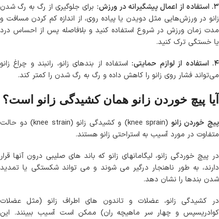
. استفاده از اعمال پیشگیرانه در ورزش:
برای جلوگیری از رگ به رگ شدن
زانو در ورزش‌هایی مثل دویدن یا پیاده روی، از اندازه کم کردن مسافت و
مدت زمان ورزش در شروع استفاده کنید و بلافاصله پس از احساس درد
یا خستگی ترک کنید.
. استفاده از لوازم حمایتی:
استفاده از بندهای زانو، رانبند و چراغ زانو
می‌تواند فشار روی زانو را کاهش داده و رگ به رگ شدن را کمتر کند.
آیا پیچ خوردن زانو همان کشیدگی زانو است؟
یچ خوردن زانو
(knee sprain) و کشیدگی زانو (knee strain) دو حالت
متفاوت در مورد آسیب به استراحتی زانو هستند.
در پیچ خوردگی زانو، لیگامانهای زانو که باند های صلیبی درون آنها قرار
دارند، به طور ناهنجار درگیر می شوند و می تواند شکستگی یا تمدید
شدن بندها را نشان دهد.
در کشیدگی زانو، عضلات و تاندون های اطراف زانو (مثل عضلات
کوادریسپس و چهار سر ماهیچه ران) ممکن است آسیب ببینند. این