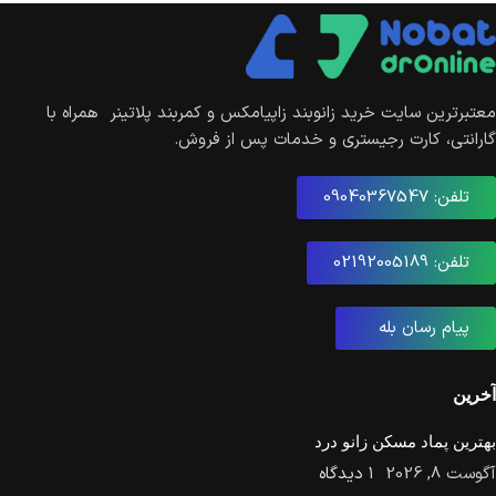
معتبرترین سایت خرید زانوبند زاپیامکس و کمربند پلاتینر همراه با
گارانتی، کارت رجیستری و خدمات پس از فروش.
تلفن: 09040367547
تلفن: 02192005189
پیام رسان بله
آخرین
بهترین پماد مسکن زانو درد
آگوست 8, 2026
۱ دیدگاه